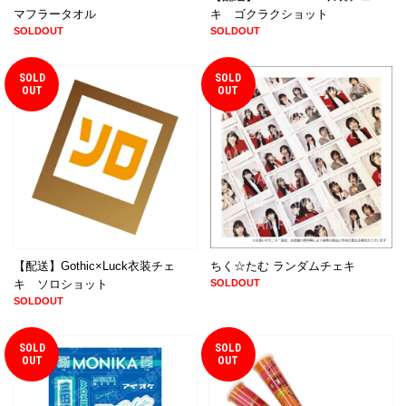
マフラータオル
キ ゴクラクショット
SOLDOUT
SOLDOUT
SOLD
SOLD
OUT
OUT
【配送】Gothic×Luck衣装チェ
ちく☆たむ ランダムチェキ
キ ソロショット
SOLDOUT
SOLDOUT
SOLD
SOLD
OUT
OUT