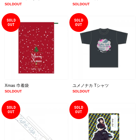
SOLDOUT
SOLDOUT
SOLD
SOLD
OUT
OUT
Xmas 巾着袋
ユメノナカ Tシャツ
SOLDOUT
SOLDOUT
SOLD
SOLD
OUT
OUT