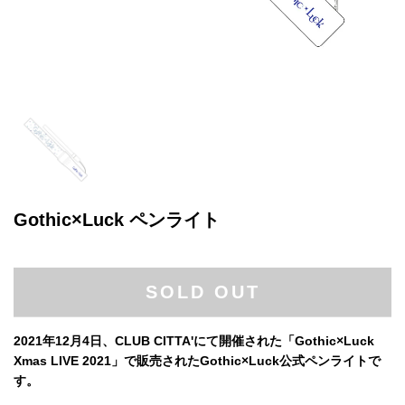
Gothic×Luck ペンライト
SOLD OUT
2021年12月4日、CLUB CITTA'にて開催された「Gothic×Luck
Xmas LIVE 2021」で販売されたGothic×Luck公式ペンライトで
す。