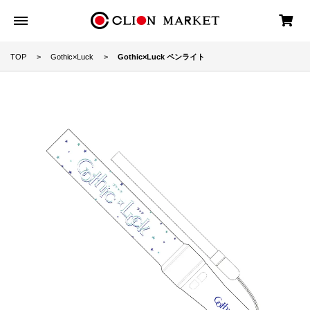
TOP
Gothic×Luck
Gothic×Luck ペンライト