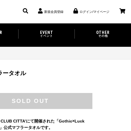
新規会員登録
ログイン/マイページ
R
EVENT
OTHER
イベント
その他
フラータオル
SOLD OUT
CLUB CITTA'にて開催された「Gothic×Luck
2021」公式マフラータオルです。