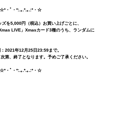
・☆*・ﾟ・*:.｡.*.｡.:*・☆
ckグッズを5,000円（税込）お買い上げごとに、
ck Xmas LIVE」Xmasカード3種のうち、ランダムに
2021年12月25日23:59まで。
り次第、終了となります。予めご了承ください。
・☆*・ﾟ・*:.｡.*.｡.:*・☆