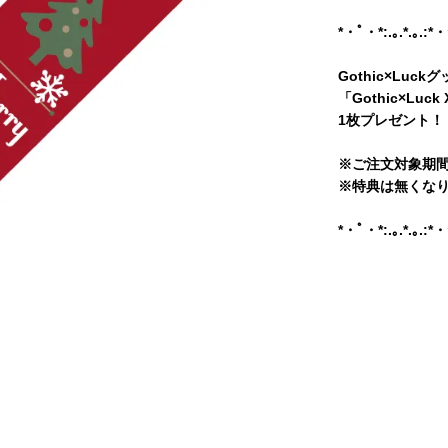
*・ﾟ・*:.｡.*.｡.:*
Gothic×Lu
「Gothic×Lu
1枚プレゼント！
※ご注文対象期間：
※特典は無くな
*・ﾟ・*:.｡.*.｡.:*