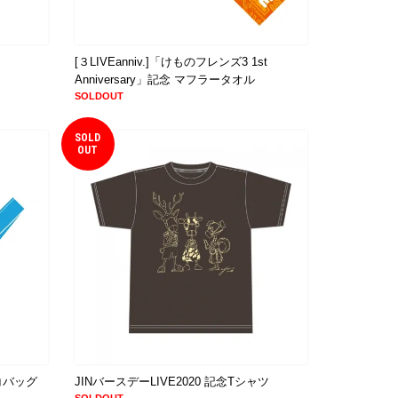
[３LIVEanniv.]「けものフレンズ3 1st
Anniversary」記念 マフラータオル
SOLDOUT
SOLD
OUT
エコバッグ
JINバースデーLIVE2020 記念Tシャツ
SOLDOUT