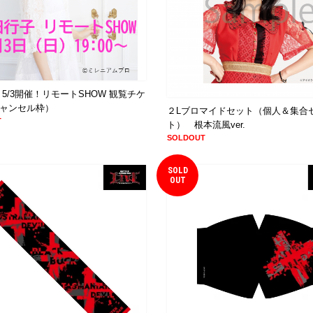
 5/3開催！リモートSHOW 観覧チケ
ャンセル枠）
２Lブロマイドセット（個人＆集合
T
ト） 根本流風ver.
SOLDOUT
SOLD
OUT