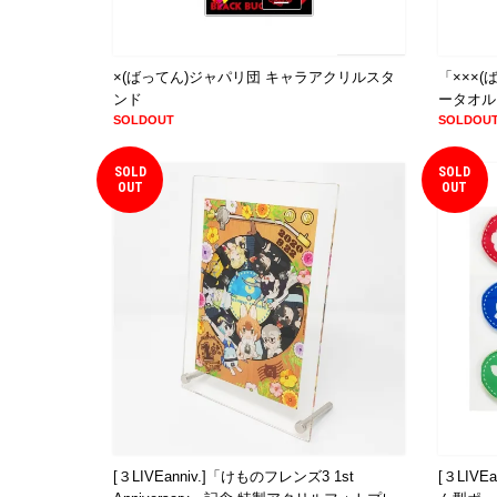
×(ばってん)ジャパリ団 キャラアクリルスタ
「×××
ンド
ータオ
SOLDOUT
SOLDOU
SOLD
SOLD
OUT
OUT
[３LIVEanniv.]「けものフレンズ3 1st
[３LIV