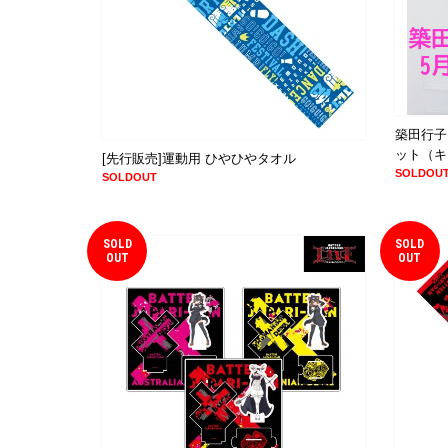
築田行子
ット（キ
[先行販売]運動用 ひやひやタオル
SOLDOU
SOLDOUT
SOLD
SOLD
OUT
OUT