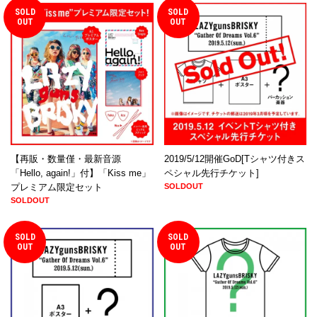
SOLD
SOLD
OUT
OUT
【再販・数量僅・最新音源
2019/5/12開催GoD[Tシャツ付きス
「Hello, again!」付】「Kiss me」
ペシャル先行チケット]
プレミアム限定セット
SOLDOUT
SOLDOUT
SOLD
SOLD
OUT
OUT