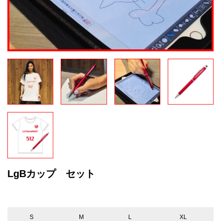
LgBカップ セット
S
M
L
XL