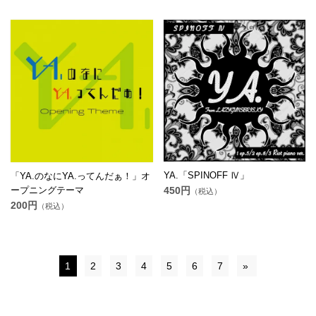
YA.「SPINOFF Ⅳ」
「YA.のなにYA.ってんだぁ！」オ
ープニングテーマ
450円
（税込）
200円
（税込）
1
2
3
4
5
6
7
»
© CLION MARKET. ALL RIGHTS RESERVED.