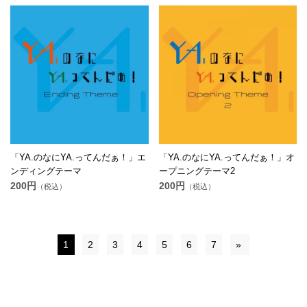
「YA.のなにYA.ってんだぁ！」エ
「YA.のなにYA.ってんだぁ！」オ
ンディングテーマ
ープニングテーマ2
200円
200円
（税込）
（税込）
1
2
3
4
5
6
7
»
© CLION MARKET. ALL RIGHTS RESERVED.