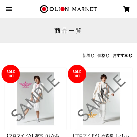
商品一覧
新着順
価格順
おすすめ順
SOLD
SOLD
OUT
OUT
【ブロマイドA】花宮（はなみ
【ブロマイドA】石森奏（いしも