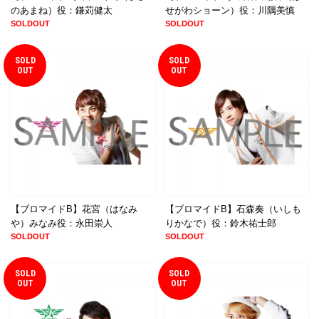
のあまね）役：鎌苅健太
せがわショーン）役：川隅美慎
SOLDOUT
SOLDOUT
SOLD
SOLD
OUT
OUT
【ブロマイドB】花宮（はなみ
【ブロマイドB】石森奏（いしも
や）みなみ役：永田崇人
りかなで）役：鈴木祐士郎
SOLDOUT
SOLDOUT
SOLD
SOLD
OUT
OUT