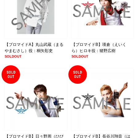
【ブロマイドA】丸山武蔵（まる
【ブロマイドB】瑛倉（えいく
やまむさし）役：桐矢彰吏
ら）ヒロキ役：猪野広樹
SOLDOUT
SOLDOUT
SOLD
SOLD
OUT
OUT
【ブロマイドB】日々野周（ひび
【ブロマイドB】長谷川翔音（は