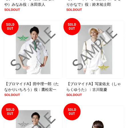
や）みなみ役：永田崇人
りかなで）役：鈴木祐士郎
SOLDOUT
SOLDOUT
SOLD
SOLD
OUT
OUT
【ブロマイドA】田中理一郎（た
【ブロマイドA】写楽佑太（しゃ
なかりいちろう）役：鷹松宏一
らくゆうた）：古川龍慶
SOLDOUT
SOLDOUT
SOLD
SOLD
OUT
OUT