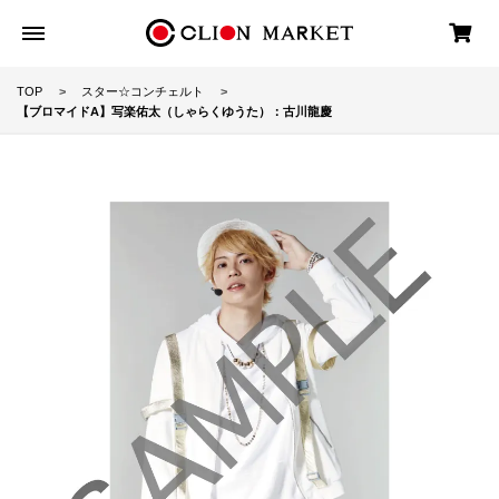
TOP
スター☆コンチェルト
【ブロマイドA】写楽佑太（しゃらくゆうた）：古川龍慶