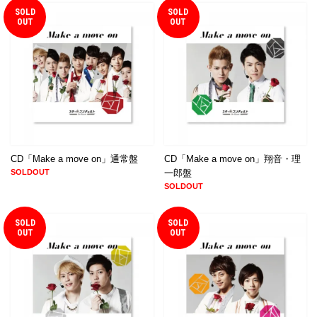
SOLD
SOLD
OUT
OUT
CD「Make a move on」通常盤
CD「Make a move on」翔音・理
SOLDOUT
一郎盤
SOLDOUT
SOLD
SOLD
OUT
OUT