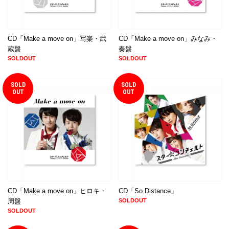
CD「Make a move on」写楽・武
CD「Make a move on」みなみ・
蔵盤
奏盤
SOLDOUT
SOLDOUT
SOLD
SOLD
OUT
OUT
CD「Make a move on」ヒロキ・
CD「So Distance」
周盤
SOLDOUT
SOLDOUT