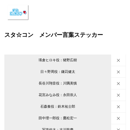
スタ☆コン メンバー言葉ステッカー
瑛倉ヒロキ役：猪野広樹
日々野周役：鎌苅健太
長谷川翔音役：川隅美慎
花宮みなみ役：永田崇人
石森奏役：鈴木祐士郎
田中理一郎役：鷹松宏一
写楽佑太：古川龍慶