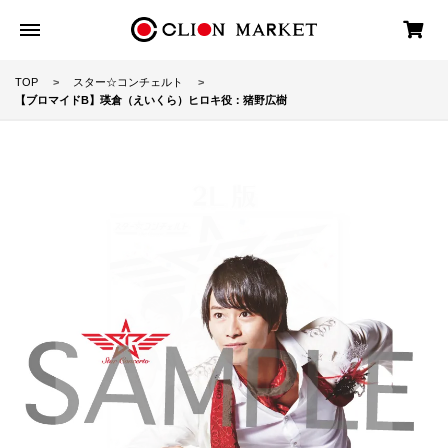
TOP
スター☆コンチェルト
【ブロマイドB】瑛倉（えいくら）ヒロキ役：猪野広樹