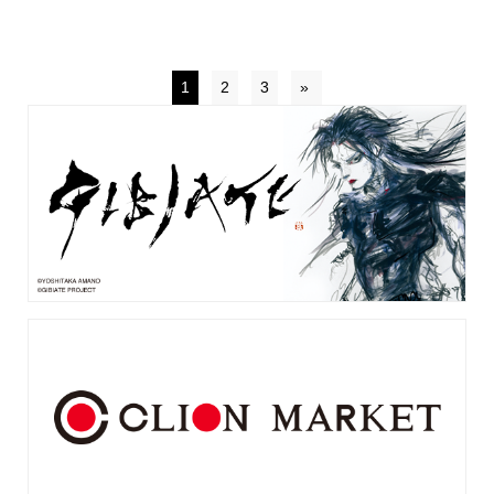
1
2
3
»