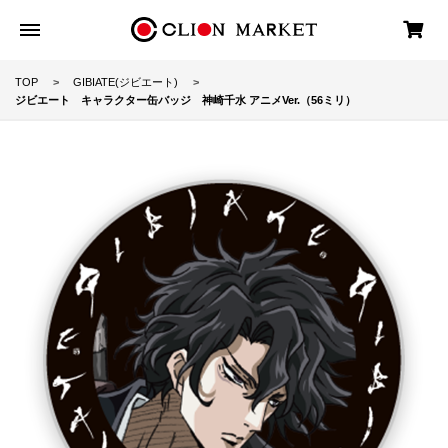
TOP
GIBIATE(ジビエート)
ジビエート キャラクター缶バッジ 神崎千水 アニメVer.（56ミリ）