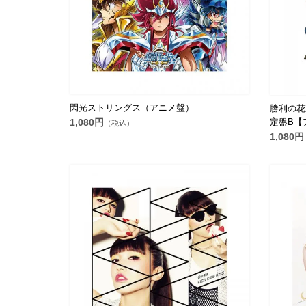
閃光ストリングス（アニメ盤）
勝利の花束を
定盤B【
1,080円
（税込）
1,080円