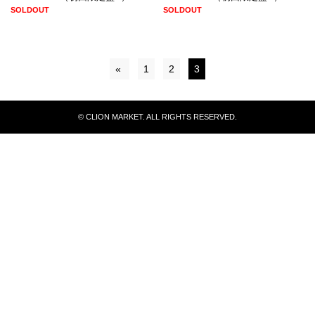
SOLDOUT
SOLDOUT
«
1
2
3
© CLION MARKET. ALL RIGHTS RESERVED.