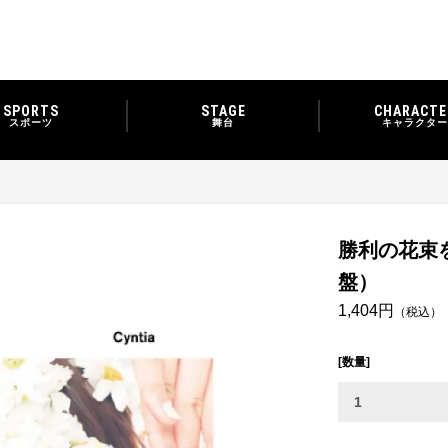
SPORTS
STAGE
CHARACTE
スポーツ
舞台
キャラクター
勝利の花束を-g
盤）
1,404円
（税込）
[数量]