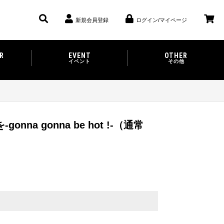
新規会員登録
ログイン/マイページ
R
EVENT
OTHER
イベント
その他
onna gonna be hot !-（通常