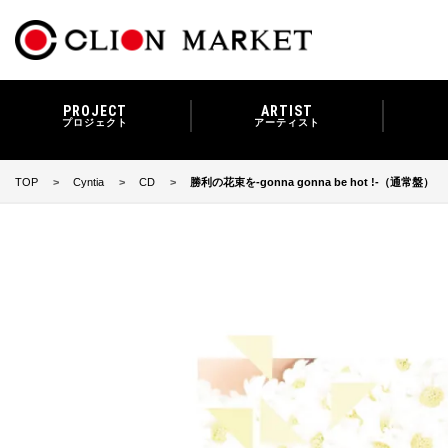
PROJECT
ARTIST
プロジェクト
アーティスト
TOP
Cyntia
CD
勝利の花束を-gonna gonna be hot !-（通常盤）