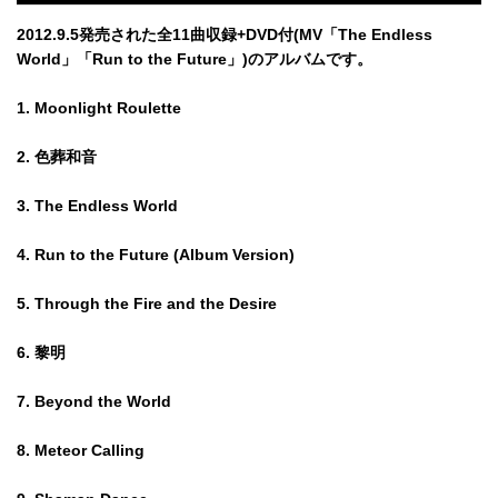
2012.9.5発売された全11曲収録+DVD付(MV「The Endless
World」「Run to the Future」)のアルバムです。
1. Moonlight Roulette
2. 色葬和音
3. The Endless World
4. Run to the Future (Album Version)
5. Through the Fire and the Desire
6. 黎明
7. Beyond the World
8. Meteor Calling