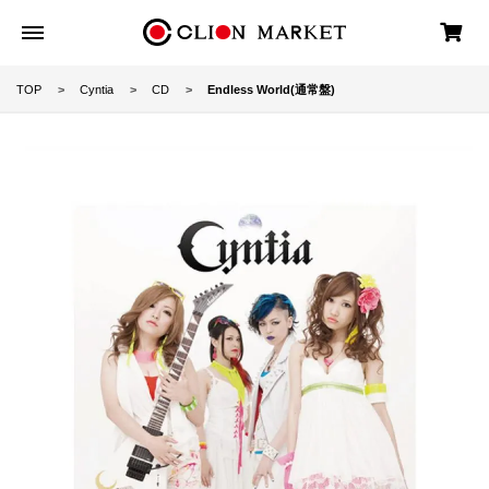
TOP
Cyntia
CD
Endless World(通常盤)