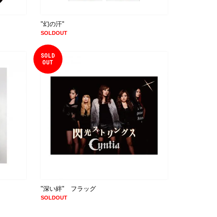
"幻の汗"
SOLDOUT
SOLD
OUT
）
"深い絆" フラッグ
SOLDOUT