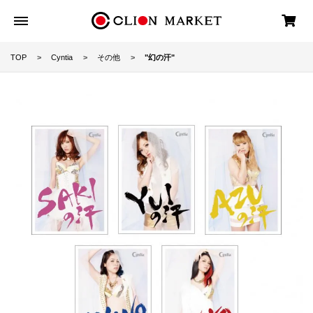
TOP
Cyntia
その他
"幻の汗"