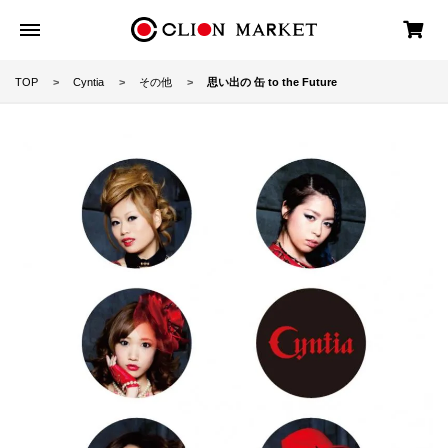
TOP
Cyntia
その他
思い出の 缶 to the Future