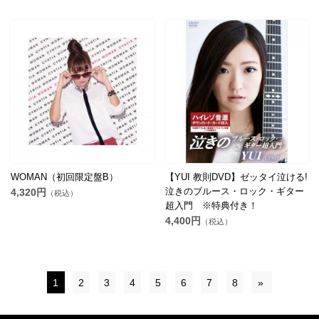
WOMAN（初回限定盤B）
【YUI 教則DVD】ゼッタイ泣ける!
泣きのブルース・ロック・ギター
4,320円
（税込）
超入門 ※特典付き！
4,400円
（税込）
1
2
3
4
5
6
7
8
»