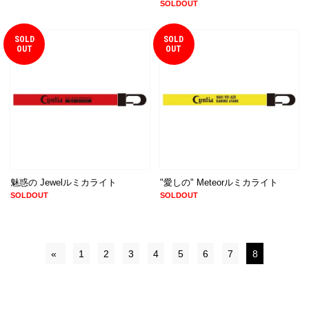
SOLDOUT
SOLD
SOLD
OUT
OUT
魅惑の Jewelルミカライト
"愛しの" Meteorルミカライト
SOLDOUT
SOLDOUT
«
1
2
3
4
5
6
7
8
© CLION MARKET. ALL RIGHTS RESERVED.