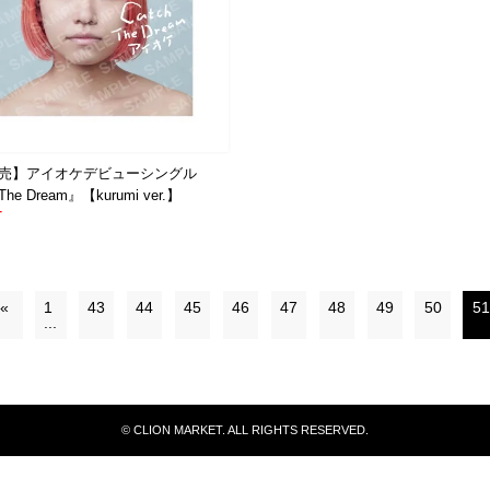
4発売】アイオケデビューシングル
The Dream』【kurumi ver.】
T
«
1
43
44
45
46
47
48
49
50
51
...
© CLION MARKET. ALL RIGHTS RESERVED.