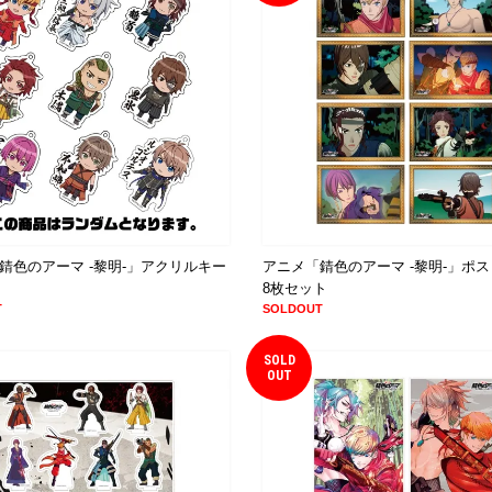
錆色のアーマ -黎明-」アクリルキー
アニメ「錆色のアーマ -黎明-」ポ
8枚セット
T
SOLDOUT
SOLD
OUT