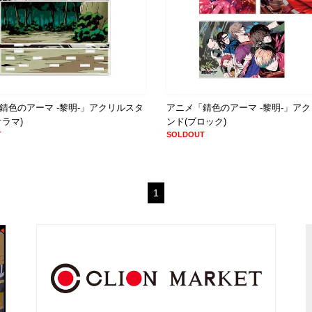
錆色のアーマ -黎明-」アクリルスタ
アニメ「錆色のアーマ -黎明-」ア
オラマ)
ンド(ブロック)
T
SOLDOUT
1