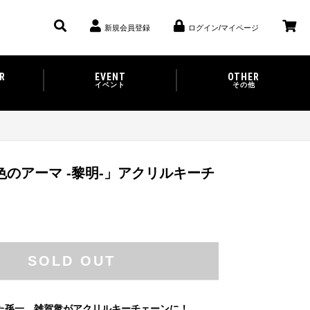
新規会員登録
ログイン/マイページ
R
EVENT
OTHER
イベント
その他
のアーマ -黎明-」アクリルキーチ
SOLD OUT
た孫一、雑賀衆がアクリルキーチェーンに！