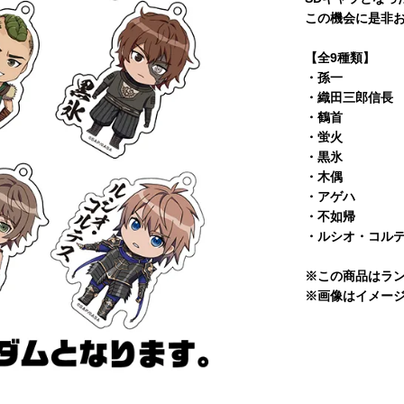
この機会に是非
【全9種類】
・孫一
・織田三郎信長
・鶴首
・蛍火
・黒氷
・木偶
・アゲハ
・不如帰
・ルシオ・コル
※この商品はラ
※画像はイメー