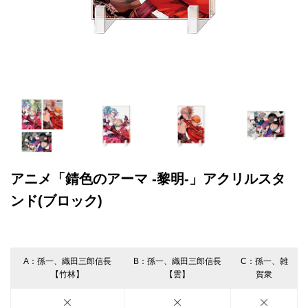
アニメ「錆色のアーマ -黎明-」アクリルスタ
ンド(ブロック)
A：孫一、織田三郎信長
B：孫一、織田三郎信長
C：孫一、雑
【竹林】
【雲】
賀衆