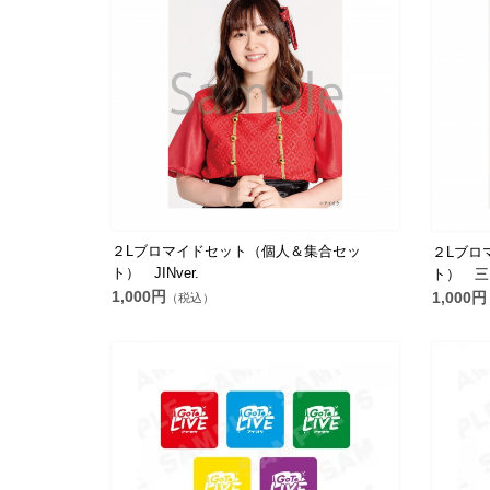
２Lブロマイドセット（個人＆集合セッ
２Lブロ
ト） JINver.
ト） 三田
1,000円
1,000円
（税込）