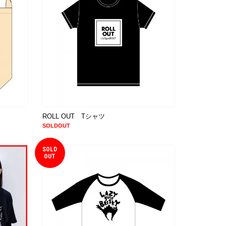
ROLL OUT Tシャツ
SOLDOUT
SOLD
OUT