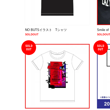
NO BUTSイラスト Tシャツ
Smile o
SOLDOUT
SOLDOU
SOLD
SOLD
OUT
OUT