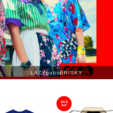
LAZYgunsBRISKY
SOLD
OUT