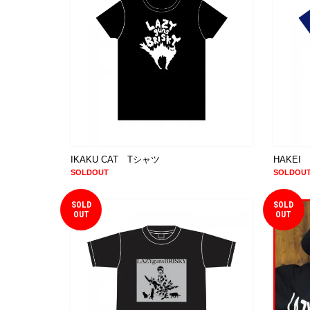
IKAKU CAT Tシャツ
HAKEI
SOLDOUT
SOLDOU
SOLD
SOLD
OUT
OUT