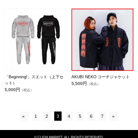
「Beginning!」スエット（上下セ
AKUBI NEKO コーチジャケット
ット）
5,500円
（税込）
5,000円
（税込）
«
1
2
3
4
5
6
7
»
© CLION MARKET. ALL RIGHTS RESERVED.