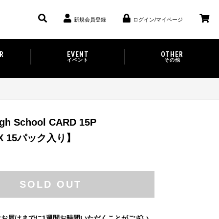
新規会員登録
ログイン/マイページ
R
EVENT
OTHER
イベント
その他
h School CARD 15P
X 15パック入り】
SOLD OUT
はお届けまでに1週間お時間いただくことがござい