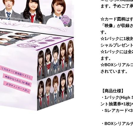
ます。予めご了
☆カード図柄はす
「映像」が収録さ
す。
☆1パックに1枚
シャルプレゼント
☆1パックには全
ます。
☆BOXシリアルコ
されています。
【商品仕様】
・1パック(High
ント抽選券×1枚)
・Sレアカード<
・BOXシリアル