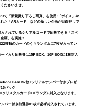
承くださいませ。
べて「新規撮り下ろし写真」を使用!「ボイス」や
れた「ARカード」などの新しい企画が目白押しで
封入されているシリアルコードで応募できる「スペ
企画」を実施!!
222種類のカードのうちランダムに7枚が入ってい
ード入り応募券は15P BOX、10P BOXに1枚封入
 School CARD×7枚+シリアルナンバー付きプレゼ
×15パック
3Dクリスタルカード>※ランダム封入となります。
ナンバー付き抽選券×1枚※必ず封入されています。