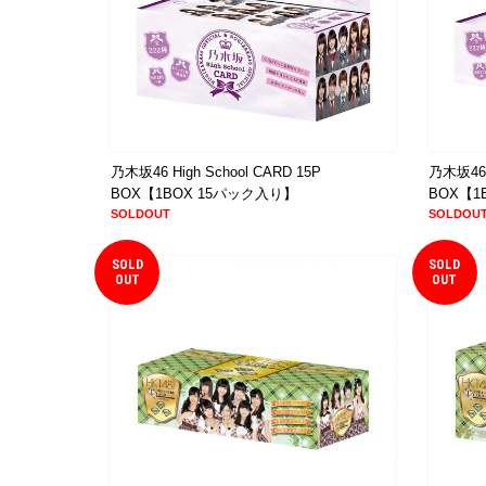
乃木坂46 High School CARD 15P
乃木坂46 H
BOX【1BOX 15パック入り】
BOX【1
SOLDOUT
SOLDOU
SOLD
SOLD
OUT
OUT