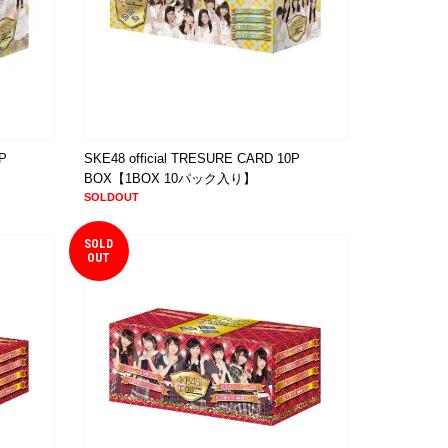
5P
SKE48 official TRESURE CARD 10P
BOX【1BOX 10パック入り】
SOLDOUT
SOLD
OUT