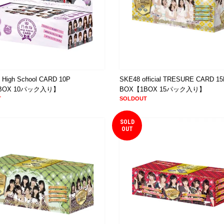
igh School CARD 10P
SKE48 official TRESURE CARD 1
BOX 10パック入り】
BOX【1BOX 15パック入り】
T
SOLDOUT
SOLD
OUT