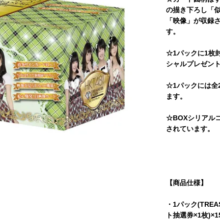
の描き下ろし「
「映像」が収録さ
す。
☆1パックに1枚
シャルプレゼント
☆1パックには全
ます。
☆BOXシリアルコ
されています。
【商品仕様】
・1パック(TRE
ト抽選券×1枚)×