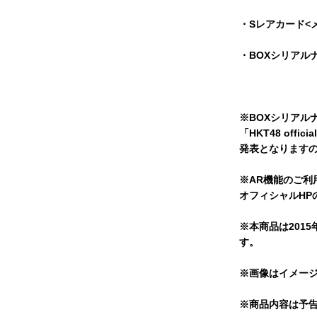
・Sレアカード<
・BOXシリアル
※BOXシリアル
「HKT48 offi
発表となります
※AR機能のご利用は方
オフィシャルHP
※本商品は201
す。
※画像はイメー
※商品内容は予