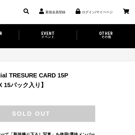
新規会員登録
ログイン/マイページ
R
EVENT
OTHER
イベント
その他
cial TRESURE CARD 15P
X 15パック入り】
SOLD OUT
べて「新規撮り下ろし写真」を使用!選抜メンバー