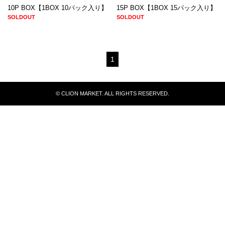
10P BOX【1BOX 10パック入り】
15P BOX【1BOX 15パック入り】
SOLDOUT
SOLDOUT
1
© CLION MARKET. ALL RIGHTS RESERVED.