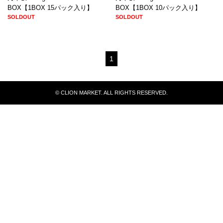
BOX【1BOX 15パック入り】
BOX【1BOX 10パック入り】
SOLDOUT
SOLDOUT
1
© CLION MARKET. ALL RIGHTS RESERVED.