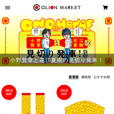
小野賢章と花江夏樹の見切り発車！
新着順
価格順
おすすめ順
SOLD
SOLD
OUT
OUT