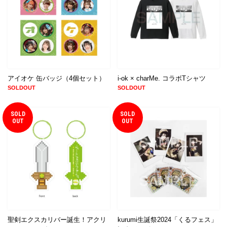
アイオケ 缶バッジ（4個セット）
i-ok × charMe. コラボTシャツ
SOLDOUT
SOLDOUT
SOLD
SOLD
OUT
OUT
聖剣エクスカリバー誕生！アクリ
kurumi生誕祭2024「くるフェス」