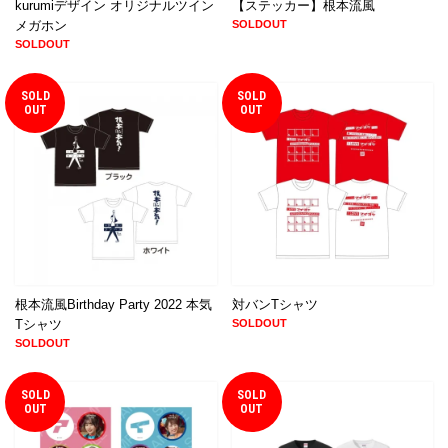
kurumiデザイン オリジナルツイン
【ステッカー】根本流風
メガホン
SOLDOUT
SOLDOUT
SOLD
SOLD
OUT
OUT
根本流風Birthday Party 2022 本気
対バンTシャツ
Tシャツ
SOLDOUT
SOLDOUT
SOLD
SOLD
OUT
OUT