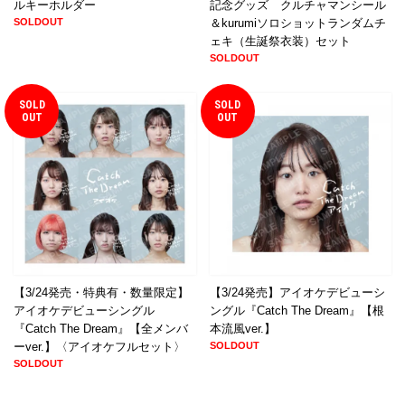
ルキーホルダー
記念グッズ クルチャマンシール
SOLDOUT
＆kurumiソロショットランダムチ
ェキ（生誕祭衣装）セット
SOLDOUT
SOLD
SOLD
OUT
OUT
【3/24発売・特典有・数量限定】
【3/24発売】アイオケデビューシ
アイオケデビューシングル
ングル『Catch The Dream』【根
『Catch The Dream』【全メンバ
本流風ver.】
ーver.】〈アイオケフルセット〉
SOLDOUT
SOLDOUT