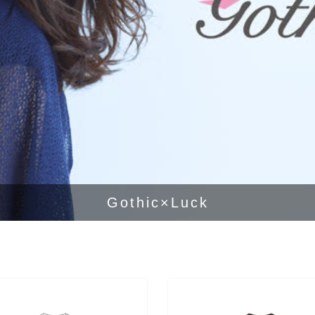
Gothic×Luck