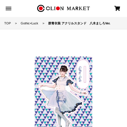
TOP
Gothic×Luck
群青衣装 アクリルスタンド 八木ましろVer.