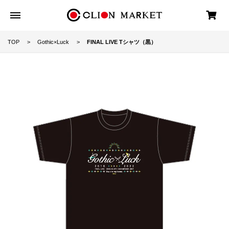
TOP
Gothic×Luck
FINAL LIVE Tシャツ（黒）