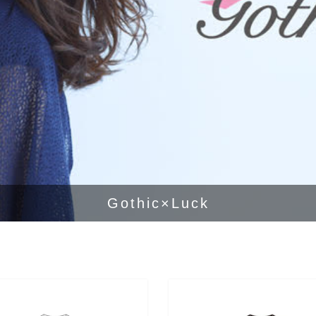
Gothic×Luck