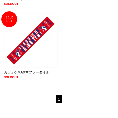
SOLDOUT
SOLD
OUT
カラオケMAXマフラータオル
SOLDOUT
1
© CLION MARKET. ALL RIGHTS RESERVED.