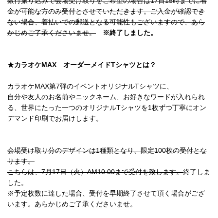
銀行振り込みで会場受け取りをご希望の場合は17日15時までに着
金が可能な方のみ受付とさせていただきます。ご入金が確認でき
ない場合、着払いでの郵送となる可能性もございますので、あら
かじめご了承くださいませ。
※終了しました。
★カラオケMAX オーダーメイドTシャツとは？
カラオケMAX第7弾のイベントオリジナルTシャツに、
自分や友人のお名前やニックネーム、お好きなワードが入れられ
る、世界にたった一つのオリジナルTシャツを1枚ずつ丁寧にオン
デマンド印刷でお届けします。
会場受け取り分のデザインは1種類となり、限定100枚の受付とな
ります。
こちらは、7月17日（火）AM10:00まで受付を致します。
終了しま
した。
※予定枚数に達した場合、受付を早期終了させて頂く場合がござ
います。あらかじめご了承くださいませ。