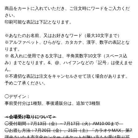
商品をカートに入れていただき、ご注文時にワードをご入力くだ
さい。
印刷可能な表記は下記となります。
※あなたのお名前、又はお好きなワード（最大10文字まで）
※アルファベット、ひらがな、カタカナ、漢字、数字の表記とな
ります。
※ 名入れに使用できる文字は、半角英数字10文字（スペース込
み）までとなります。&、@、ハイフンなどの「記号」は使えませ
ん。
※不適切な表記は注文をキャンセルさせて頂く場合があります。
予めご了承ください。
◯デザイン：
事前受付分は1種類、事後通販分は、追加で3種類
＜会場受け取りについて＞
◯受付期間：7月13日（金）～7月17日（火）AM10:00まで
◯お渡し方法：7月20日（金）、21日（土）「カラオケMAX」第7
弾＠さいたま市文化センター（チケットが無い方もお受け取り可