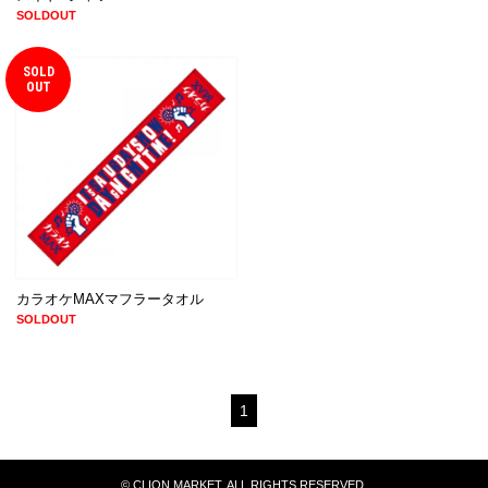
SOLDOUT
SOLD
OUT
カラオケMAXマフラータオル
SOLDOUT
1
© CLION MARKET. ALL RIGHTS RESERVED.