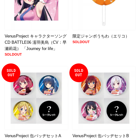
VenusProject キャラクターソング
限定ジャンボうちわ（エリコ）
CD BATTLE06 濡羽美烏（CV：早
SOLDOUT
瀬莉花） 「Journey for life」
SOLDOUT
SOLD
SOLD
OUT
OUT
VenusProject 缶バッヂセットA
VenusProject 缶バッヂセットB