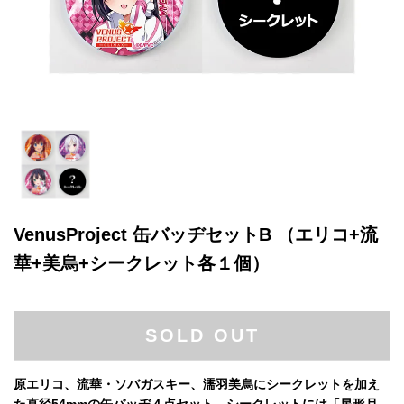
VenusProject 缶バッヂセットB （エリコ+流
華+美烏+シークレット各１個）
SOLD OUT
原エリコ、流華・ソバガスキー、濡羽美烏にシークレットを加え