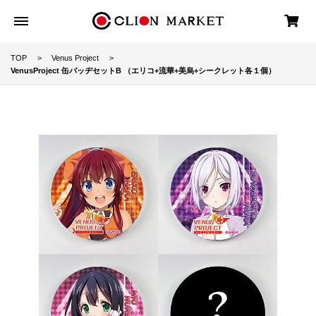
TOP
Venus Project
VenusProject 缶バッヂセットB （エリコ+流華+美烏+シークレット各１個）