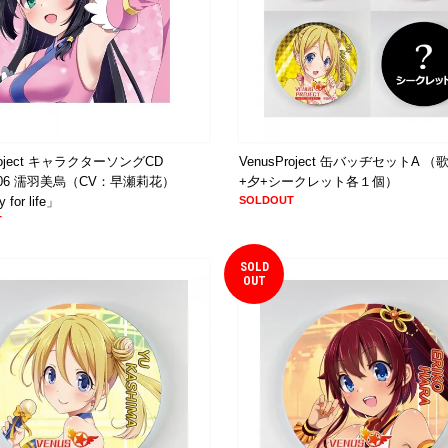
Project キャラクターソングCD
VenusProject 缶バッヂセットA 
E06 濡羽美烏（CV：早瀬莉花）
+夕+シークレット各１個）
 for life」
SOLDOUT
T
SOLD
OUT