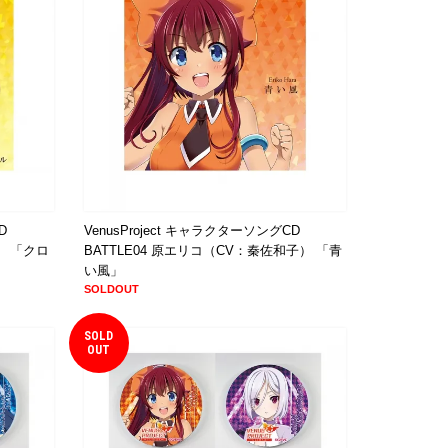
D
VenusProject キャラクターソングCD
） 「クロ
BATTLE04 原エリコ（CV：秦佐和子） 「青
い風」
SOLDOUT
SOLD
OUT