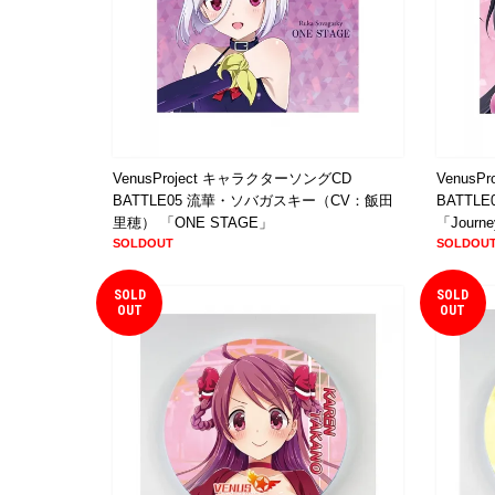
VenusProject キャラクターソングCD
Venus
BATTLE05 流華・ソバガスキー（CV：飯田
BATTL
里穂） 「ONE STAGE」
「Journey
SOLDOUT
SOLDOU
SOLD
SOLD
OUT
OUT