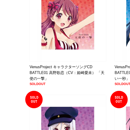
VenusProject キャラクターソングCD
Venus
BATTLE01 高野歌恋（CV：姫崎愛未） 「天
BATTL
使の一撃」
い一秒」
SOLDOUT
SOLDOU
SOLD
SOLD
OUT
OUT