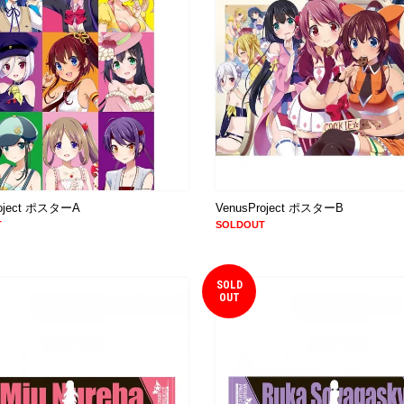
roject ポスターA
VenusProject ポスターB
T
SOLDOUT
SOLD
OUT