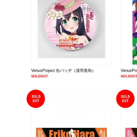
VenusProject 缶バッヂ（濡羽美烏）
VenusP
SOLDOUT
SOLDOU
SOLD
SOLD
OUT
OUT