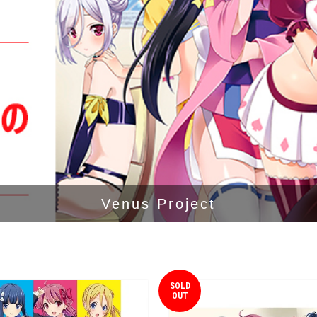
Venus Project
SOLD
OUT