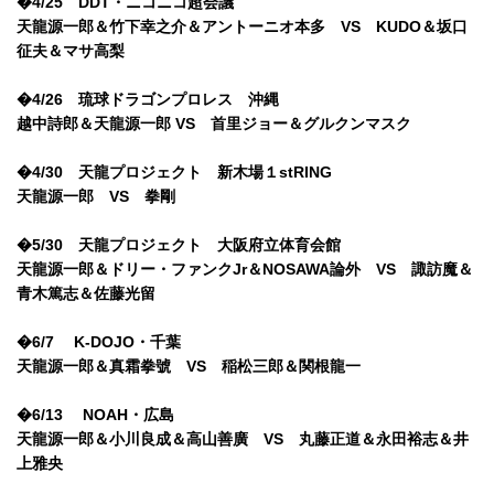
�4/25 DDT・ニコニコ超会議
天龍源一郎＆竹下幸之介＆アントーニオ本多 VS KUDO＆坂口
征夫＆マサ高梨
�4/26 琉球ドラゴンプロレス 沖縄
越中詩郎＆天龍源一郎 VS 首里ジョー＆グルクンマスク
�4/30 天龍プロジェクト 新木場１stRING
天龍源一郎 VS 拳剛
�5/30 天龍プロジェクト 大阪府立体育会館
天龍源一郎＆ドリー・ファンクJr＆NOSAWA論外 VS 諏訪魔＆
青木篤志＆佐藤光留
�6/7 K-DOJO・千葉
天龍源一郎＆真霜拳號 VS 稲松三郎＆関根龍一
�6/13 NOAH・広島
天龍源一郎＆小川良成＆高山善廣 VS 丸藤正道＆永田裕志＆井
上雅央