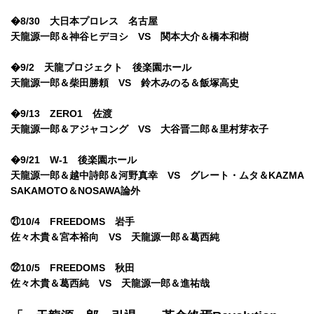
�8/30 大日本プロレス 名古屋
天龍源一郎＆神谷ヒデヨシ VS 関本大介＆橋本和樹
�9/2 天龍プロジェクト 後楽園ホール
天龍源一郎＆柴田勝頼 VS 鈴木みのる＆飯塚高史
�9/13 ZERO1 佐渡
天龍源一郎＆アジャコング VS 大谷晋二郎＆里村芽衣子
�9/21 W-1 後楽園ホール
天龍源一郎＆越中詩郎＆河野真幸 VS グレート・ムタ＆KAZMA
SAKAMOTO＆NOSAWA論外
㉑10/4 FREEDOMS 岩手
佐々木貴＆宮本裕向 VS 天龍源一郎＆葛西純
㉒10/5 FREEDOMS 秋田
佐々木貴＆葛西純 VS 天龍源一郎＆進祐哉