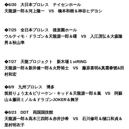
�6/30 大日本プロレス テイセンホール
天龍源一郎＆河上隆一 VS 橋本和樹＆神谷ヒデヨシ
�7/25 全日本プロレス 後楽園ホール
ウルティモ・ドラゴン＆天龍源一郎＆曙 VS 入江茂弘＆大森隆
男＆秋山準
�7/27 天龍プロジェクト 新木場１stRING
天龍源一郎＆新井健一郎＆火野裕士 VS 藤原喜明&真霜拳號&田
村和宏
�8/9 九州プロレス 博多
筑前りょう太＆ビリーケン・キッド＆天龍源一郎＆嵐 VS 阿蘇
山＆藤田ミノル＆ドラゴンJOKER＆舞牙
�8/23 DDT 両国国技館
天龍源一郎＆高木三四郎＆赤井沙希 VS 石川修司＆樋口和貞＆
里村明衣子