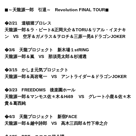
◼︎～天龍源一郎 引退～ Revolution FINAL TOUR◼︎
�2/21 道頓堀プロレス
天龍源一郎＆ラ・ピート&正岡大介＆TORU＆リアル・イヌナキ
ン VS 空牙＆ガメラス＆ヲロチ＆三原一晃&ドラゴンJOKER
�3/6 天龍プロジェクト 新木場１stRING
天龍源一郎＆嵐 VS 那須晃太郎＆杉浦透
�3/15 かしま元気プロジェクト
天龍源一郎＆高岩竜一 VS アントライダー＆ドラゴンJOKER
�3/23 FREEDOMS 後楽園ホール
天龍源一郎＆マンモス佐々木＆Hi69 VS グレート小鹿＆佐々木
貴＆葛西純
�4/3 天龍プロジェクト 新宿FACE
天龍源一郎＆越中詩郎 VS 高木三四郎＆竹下幸之介